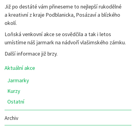
Již po destáté vám přineseme to nejlepší rukodělné
a kreativní z kraje Podblanicka, Posázaví a blízkého
okolí.
Loňská venkovní akce se osvědčila a tak i letos
umístíme náš jarmark na nádvoří vlašimského zámku.
Další informace již brzy.
Nabídka
Aktuální akce
sekce:
Jarmarky
Akce
Kurzy
Ostatní
Archiv