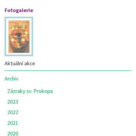
Fotogalerie
Nabídka
Aktuální akce
sekce:
Akce
Archiv
Zázraky sv. Prokopa
2023
2022
2021
2020