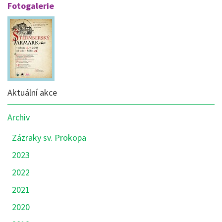
Fotogalerie
Nabídka
Aktuální akce
sekce:
Akce
Archiv
Zázraky sv. Prokopa
2023
2022
2021
2020