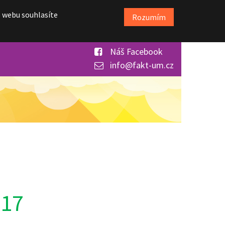
o webu souhlasíte
Rozumím
Náš Facebook
info@fakt-um.cz
017