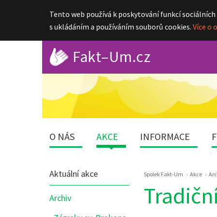
Tento web používá k poskytování funkcí sociálních
s ukládáním a používáním souborů cookies.
Více o 
O NÁS
AKCE
INFORMACE
F
Nabídka
Drobečková
Aktuální akce
Spolek Fakt-Um
Akce
Arc
sekce:
navigace
Tradičn
Akce
Archiv