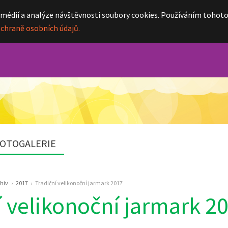
 médií a analýze návštěvnosti soubory cookies. Používáním tohot
ochraně osobních údajů.
OTOGALERIE
hiv
2017
Tradiční velikonoční jarmark 2017
í velikonoční jarmark 2