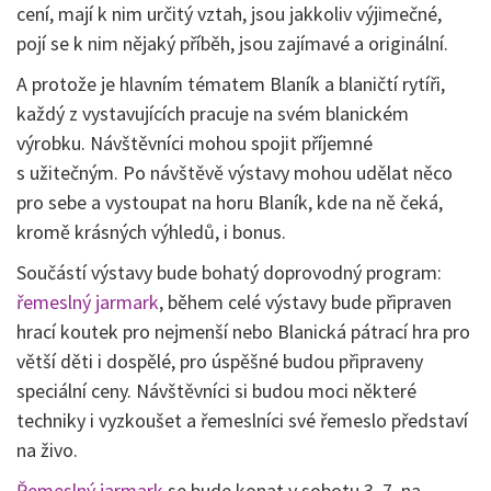
cení, mají k nim určitý vztah, jsou jakkoliv výjimečné,
pojí se k nim nějaký příběh, jsou zajímavé a originální.
A protože je hlavním tématem Blaník a blaničtí rytíři,
každý z vystavujících pracuje na svém blanickém
výrobku. Návštěvníci mohou spojit příjemné
s užitečným. Po návštěvě výstavy mohou udělat něco
pro sebe a vystoupat na horu Blaník, kde na ně čeká,
kromě krásných výhledů, i bonus.
Součástí výstavy bude bohatý doprovodný program:
řemeslný jarmark
, během celé výstavy bude připraven
hrací koutek pro nejmenší nebo Blanická pátrací hra pro
větší děti i dospělé, pro úspěšné budou připraveny
speciální ceny. Návštěvníci si budou moci některé
techniky i vyzkoušet a řemeslníci své řemeslo představí
na živo.
Řemeslný jarmark
se bude konat v sobotu 3. 7. na