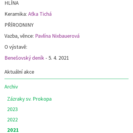
HLÍNA
Keramika:
Aťka Tichá
PŘÍRODNINY
Vazba, věnce:
Pavlína Nixbauerová
O výstavě:
Benešovský deník
- 5. 4. 2021
Nabídka
Aktuální akce
sekce:
Akce
Archiv
Zázraky sv. Prokopa
2023
2022
2021