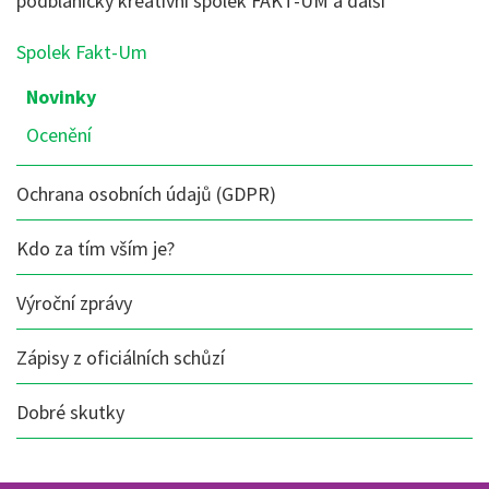
podblanický kreativní spolek FAKT-UM a další
Nabídka
Spolek Fakt-Um
sekce:
Novinky
O
nás
Ocenění
Ochrana osobních údajů (GDPR)
Kdo za tím vším je?
Výroční zprávy
Zápisy z oficiálních schůzí
Dobré skutky