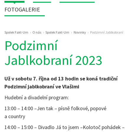
FOTOGALERIE
Drobečková
Spolek Fakt-Um
O nás
Spolek Fakt-Um
Novinky
Podzimní Jablkobraní
navigace
Podzimní
Jablkobraní 2023
Už v sobotu 7. října od 13 hodin se koná tradiční
Podzimní jablkobraní ve Vlašimi
Hudební a divadelní program:
13:00 – 14:00 –Jen tak – písně folkové, popové
a country
14:00 – 15:00 – Divadlo Já to jsem –Kolotoč pohádek –